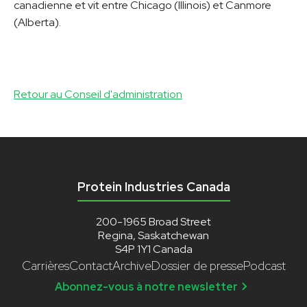
canadienne et vit entre Chicago (Illinois) et Canmore
(Alberta).
Retour au Conseil d'administration
Protein Industries Canada
200-1965 Broad Street
Regina, Saskatchewan
S4P 1Y1 Canada
Carrières
Contact
Archive
Dossier de presse
Podcast
Abonnez-vous à notre newsletter