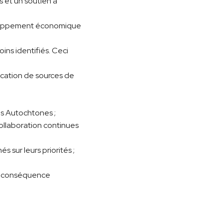
 et un soutien à
éveloppement économique
ins identifiés. Ceci
fication de sources de
es Autochtones ;
collaboration continues
 sur leurs priorités ;
en conséquence