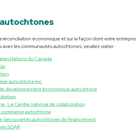
 autochtones
 la réconciliation économique et sur la façon dont votre entrepri
fs avec les communautés autochtones, veuillez visiter :
ières Nations du Canada
ada
ation
rise autochtone Inc.
l de développement économique autochtone
iliation
e : Le Centre national de collaboration
u commerce autochtone
le des sociétés autochtones de financement
nels SOAR