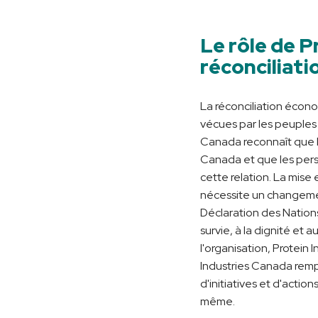
Le rôle de P
réconciliat
La réconciliation écono
vécues par les peuples
Canada reconnaît que l
Canada et que les persp
cette relation. La mise
nécessite un changemen
Déclaration des Nations 
survie, à la dignité e
l'organisation, Protein 
Industries Canada remp
d'initiatives et d'acti
même.