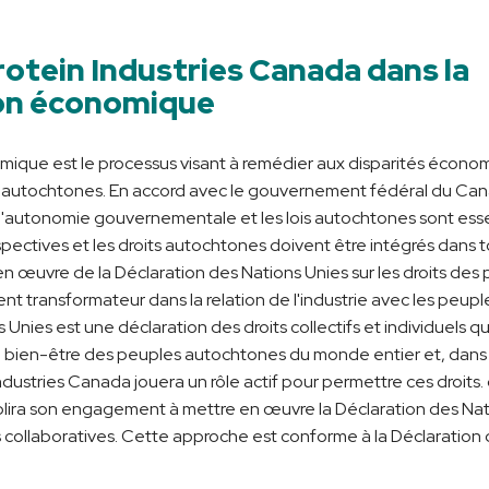
rotein Industries Canada dans la
ion économique
mique est le processus visant à remédier aux disparités économ
 autochtones. En accord avec le gouvernement fédéral du Cana
'autonomie gouvernementale et les lois autochtones sont essent
ectives et les droits autochtones doivent être intégrés dans t
 en œuvre de la Déclaration des Nations Unies sur les droits de
t transformateur dans la relation de l'industrie avec les peup
Unies est une déclaration des droits collectifs et individuels qu
t au bien-être des peuples autochtones du monde entier et, dan
Industries Canada jouera un rôle actif pour permettre ces droits. 
lira son engagement à mettre en œuvre la Déclaration des Natio
ons collaboratives. Cette approche est conforme à la Déclaration