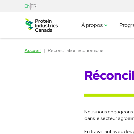
EN
FR
À propos
Prog
Accueil
Réconciliation économique
Réconci
Nous nous engageons à 
dans le secteur agroal
En travaillant avec des