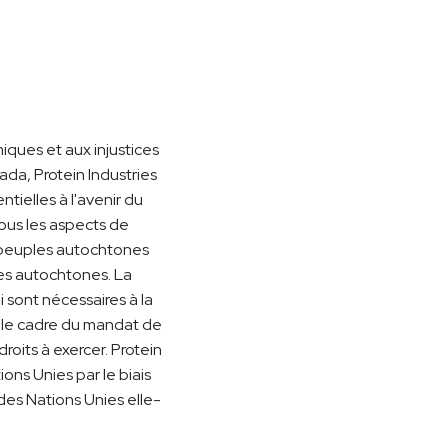
iques et aux injustices
da, Protein Industries
ielles à l'avenir du
ous les aspects de
s peuples autochtones
les autochtones. La
i sont nécessaires à la
s le cadre du mandat de
droits à exercer. Protein
ns Unies par le biais
 des Nations Unies elle-