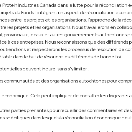
e Protein Industries Canada dans la lutte pour la réconciliatio
projets du Fonds II intègrent un aspect de réconciliation écono
es entre les projets et les organisations, l’approche de la réc
e les projets et les organisations. Nous travaillerons en collab
, provinciaux, locaux et autres gouvernements autochtones po
 grâce à ces entreprises. Nous reconnaissons que des différends 
outiendrons et respecterons les processus de résolution de conf
ablir dans le but de résoudre les différends de bonne foi.
ntielles peuvent inclure, sans s’y limiter :
s communautés et des organisations autochtones pour compren
tion économique. Cela peut impliquer de consulter les dirigeants 
autres parties prenantes pour recueillir des commentaires et des 
nes spécifiques dans lesquels la réconciliation économique peu