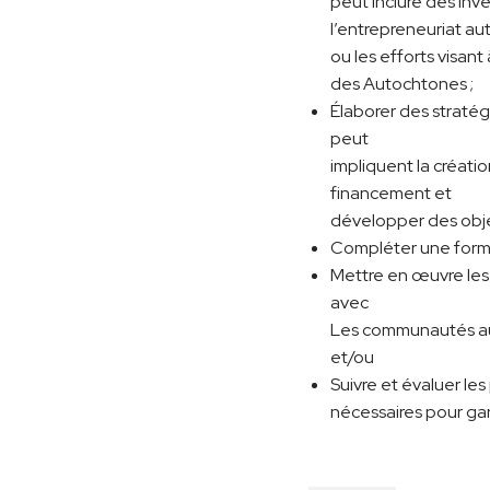
peut inclure des inv
l’entrepreneuriat a
ou les efforts visan
des Autochtones ;
Élaborer des stratég
peut
impliquent la créati
financement et
développer des objec
Compléter une format
Mettre en œuvre les 
avec
Les communautés auto
et/ou
Suivre et évaluer le
nécessaires pour gara