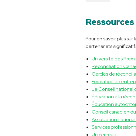
Ressources
Pour en savoir plus sur
partenariats significati
Université des Prem
Réconciliation Can
Cercles de réconcili
Formation en entrep
Le Conseil nationa
Éducation à la réconc
Éducation autochton
Conseil canadien d
Association nationa
Services profession
Un cerceau