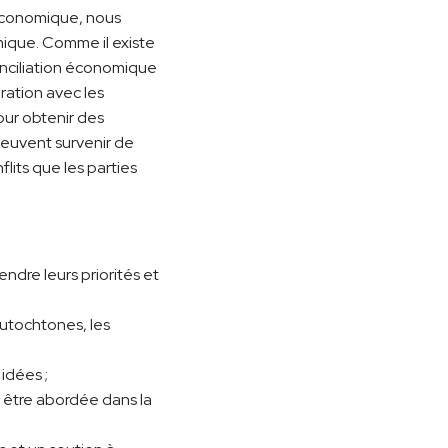
n économique, nous
mique. Comme il existe
onciliation économique
oration avec les
ur obtenir des
peuvent survenir de
lits que les parties
dre leurs priorités et
autochtones, les
idées ;
t être abordée dans la