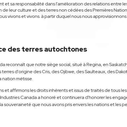
 et sa responsabilité dans l'amélioration des relations entre 
de leur culture et des terres non cédées des Premières Nations
ous vivons et vivons. à partir duquel nous nous approvisionnons
ce des terres autochtones
da reconnaît que notre siège social, situé à Regina, en Saskatch
les terres d'origine des Cris, des Ojibwe, des Saulteaux, des Dak
la nation métisse.
s et affirmons les droits inhérents et issus de traités de tous 
ein Industries Canada a honoré et continuera d'honorer les eng
la souveraineté que nous avons pris envers les nations et les 