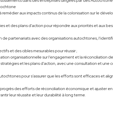
estissements dans des entreprises dirigées par des Autochtones
utochtone
t à remédier aux impacts continus de la colonisation sur le d
ies et des plans d'action pour répondre aux priorités et aux beso
on de partenariats avec des organisations autochtones, l’identi
tifs et des cibles mesurables pour réussir ;
ion organisationnelle sur l’engagement et la réconciliation d
stratégies et les plans d'action, avec une consultation et une 
chtones pour s’assurer que les efforts sont efficaces et alignés
s progrès des efforts de réconciliation économique et ajuster 
ntir leur réussite et leur durabilité à long terme.