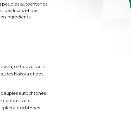
les peuples autochtones
, des Inuits et des
 en ingrédients.
ewan, se trouve sur le
ota, des Nakota et des
les peuples autochtones
agements envers
peuples autochtones.