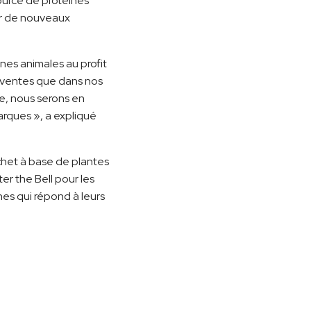
ource de protéines
sur de nouveaux
es animales au profit
s ventes que dans nos
e, nous serons en
arques », a expliqué
chet à base de plantes
ter the Bell pour les
es qui répond à leurs