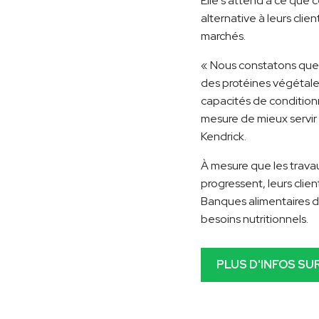
Elle s'attend à ce que
alternative à leurs cli
marchés.
« Nous constatons que 
des protéines végétales
capacités de condition
mesure de mieux servir 
Kendrick.
À mesure que les trava
progressent, leurs clien
Banques alimentaires d
besoins nutritionnels.
PLUS D'INFOS S