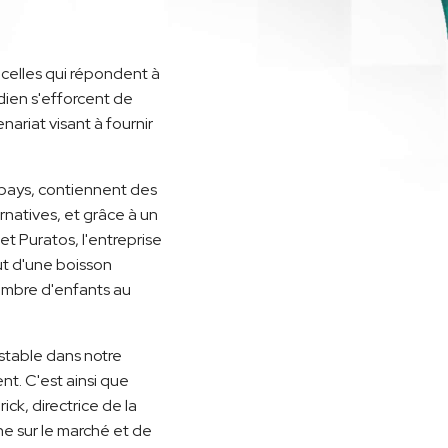
 celles qui répondent à
dien s'efforcent de
ariat visant à fournir
 pays, contiennent des
natives, et grâce à un
t Puratos, l'entreprise
ut d'une boisson
ombre d'enfants au
 stable dans notre
t. C'est ainsi que
k, directrice de la
ne sur le marché et de