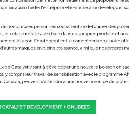
 cette combinaison permette non seulement de proposer une s
ents, mais aussi d'aider l'entreprise elle-même à se développer 
de nombreuses personnes souhaitent se détourner des protéin
, et cela se reflète aussi bien dans nos propres produits et no
nement à façon. En intégrant cette compréhension à notre offr
d'autres marques en pleine croissance, ainsi que nos propres m
ux de Catalyst visant à développer une nouvelle boisson en sa
ts, y compris leur travail de sensibilisation avec le programme Af
u Canada, peuvent s'attendre à une nouvelle source de protéin
UR CATALYST DEVELOPMENT + GNUBEES