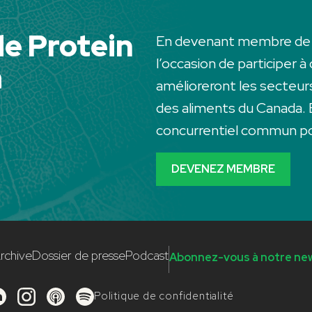
e Protein
En devenant membre de P
l’occasion de participer à
a
amélioreront les secteurs
des aliments du Canada. 
concurrentiel commun po
DEVENEZ MEMBRE
rchive
Dossier de presse
Podcast
Abonnez-vous à notre ne
Politique de confidentialité