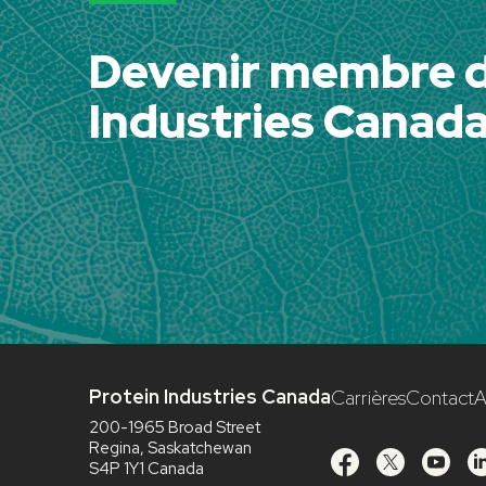
Devenir membre d
Industries Canad
Protein Industries Canada
Carrières
Contact
A
200-1965 Broad Street
Regina, Saskatchewan
S4P 1Y1 Canada