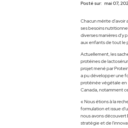
Posté sur:
mai 07, 20
Chacun mérite d'avoir a
ses besoins nutritionne
diverses manières d'y p
aux enfants de tout le 
Actuellement, les sache
protéines de lactoséru
projet mené par Protein
a pu développer une fo
protéinée végétale en 
Canada, notamment ceux 
« Nous étions à la rech
formulation et issue d
nous avons découvert B
stratégie et de l'inno