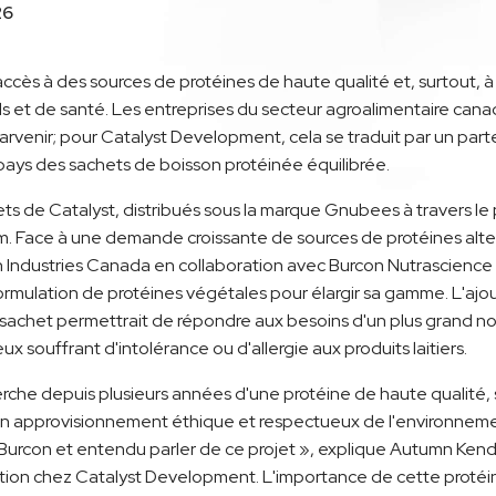
26
ccès à des sources de protéines de haute qualité et, surtout, à
ls et de santé. Les entreprises du secteur agroalimentaire cana
arvenir; pour Catalyst Development, cela se traduit par un parten
pays des sachets de boisson protéinée équilibrée.
ts de Catalyst, distribués sous la marque Gnubees à travers le
m. Face à une demande croissante de sources de protéines alter
 Industries Canada en collaboration avec Burcon Nutrascience e
rmulation de protéines végétales pour élargir sa gamme. L'ajo
sachet permettrait de répondre aux besoins d'un plus grand n
souffrant d'intolérance ou d'allergie aux produits laitiers.
erche depuis plusieurs années d'une protéine de haute qualité,
'un approvisionnement éthique et respectueux de l'environnemen
urcon et entendu parler de ce projet », explique Autumn Kendric
vation chez Catalyst Development. L'importance de cette protéi